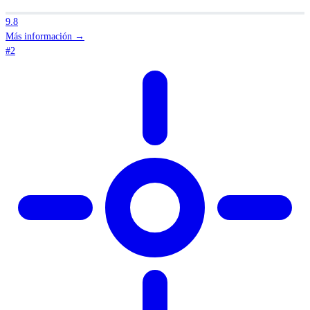
9.8
Más información
→
#
2