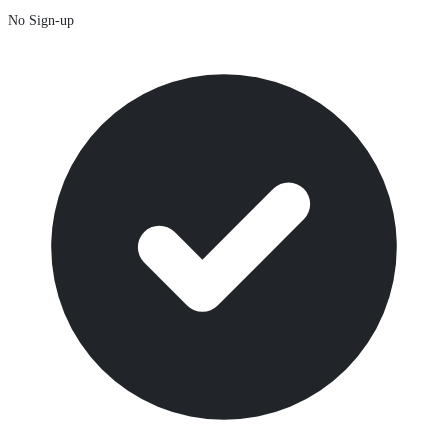
No Sign-up