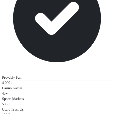
Provably Fair
4,000+
Casino Games
45+
Sports Markets
50K+
Users Trust Us