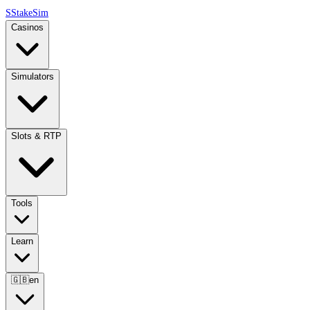
S
Stake
Sim
Casinos
Simulators
Slots & RTP
Tools
Learn
🇬🇧
en