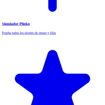
Simulador Plinko
Prueba todos los niveles de riesgo y filas